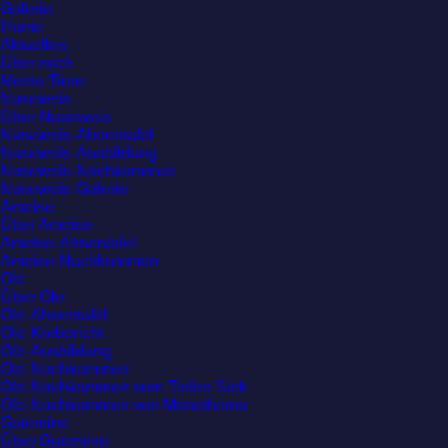
Galerie
Home
Aktuelles
Über mich
Meine Tiere
Naseweis
Über Naseweis
Naseweis-Ahnentafel
Naseweis-Ausbildung
Naseweis-Nachkommen
Naseweis-Galerie
Ameise
Über Ameise
Ameise-Ahnentafel
Ameise-Nachkommen
Ole
Über Ole
Ole-Ahnentafel
Ole-Körbericht
Ole-Ausbildung
Ole-Nachkommen
Ole-Nachkommen vom Tiefen Siek
Ole-Nachkommen von Menethinna
Gutemine
Über Gutemine